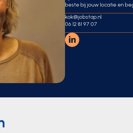
beste bij jouw locatie en b
kok@jobstap.nl
06 12 81 97 07
h