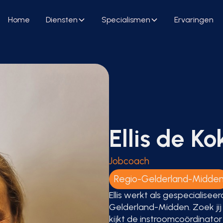
Home
Diensten
Specialismen
Ervaringen
Ellis de Ko
Jobcoach
Regio-Gelderland-Midde
Ellis werkt als gespecialisee
Gelderland-Midden. Zoek jij
kijkt de instroomcoördinato