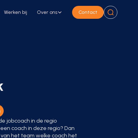
Werken bij
Over ons
Contact
k
n
rde jobcoach in de regio
 een coach in deze regio? Dan
r van het team welke coach het