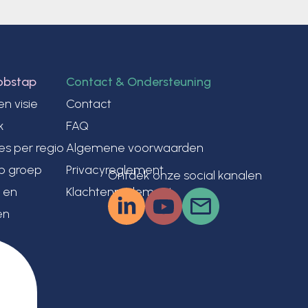
obstap
Contact & Ondersteuning
en visie
Contact
k
FAQ
s per regio
Algemene voorwaarden
p groep
Privacyreglement
Ontdek onze social kanalen
 en
Klachtenreglement
en