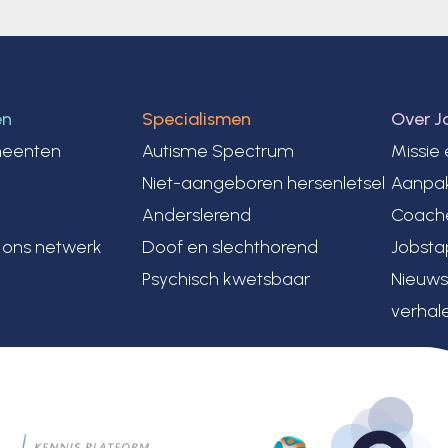
en
Specialismen
Over J
eenten
Autisme Spectrum
Missie 
Niet-aangeboren hersenletsel
Aanpa
Anderslerend
Coache
t ons netwerk
Doof en slechthorend
Jobsta
Psychisch kwetsbaar
Nieuws
verhal