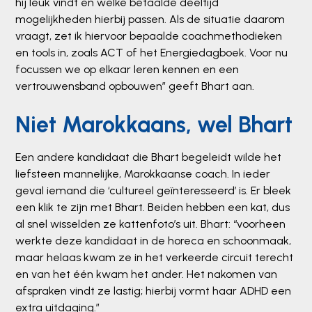
hij leuk vindt en welke betaalde deeltijd
mogelijkheden hierbij passen. Als de situatie daarom
vraagt, zet ik hiervoor bepaalde coachmethodieken
en tools in, zoals ACT of het Energiedagboek. Voor nu
focussen we op elkaar leren kennen en een
vertrouwensband opbouwen” geeft Bhart aan.
Niet Marokkaans, wel Bhart
Een andere kandidaat die Bhart begeleidt wilde het
liefsteen mannelijke, Marokkaanse coach. In ieder
geval iemand die ‘cultureel geïnteresseerd’ is. Er bleek
een klik te zijn met Bhart. Beiden hebben een kat, dus
al snel wisselden ze kattenfoto’s uit. Bhart: “voorheen
werkte deze kandidaat in de horeca en schoonmaak,
maar helaas kwam ze in het verkeerde circuit terecht
en van het één kwam het ander. Het nakomen van
afspraken vindt ze lastig; hierbij vormt haar ADHD een
extra uitdaging.”